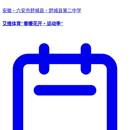
安徽・六安市舒城县・舒城县第二中学
艾维体育"春暖花开・运动季"