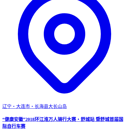
辽宁・大连市・长海县大长山岛
“健康安徽”2018环江淮万人骑行大赛・舒城站 暨舒城首届国
际自行车赛