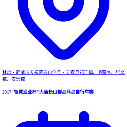
甘肃・武威市天祝藏族自治县・天祝县祁连镇、毛藏乡、张义
镇、安远镇
2017"智慧渔业杯"大连长山群岛环岛自行车赛