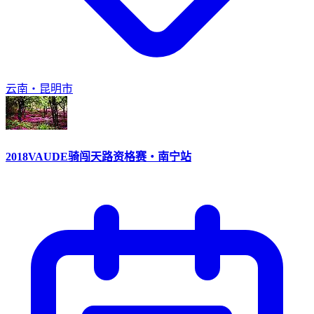
云南・昆明市
2018VAUDE骑闯天路资格赛・南宁站