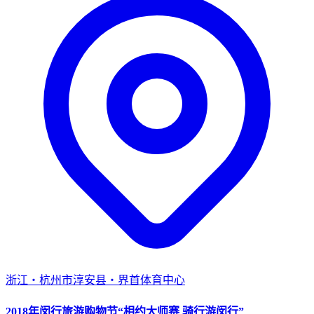
浙江・杭州市淳安县・界首体育中心
2018年闵行旅游购物节“相约大师赛 骑行游闵行”