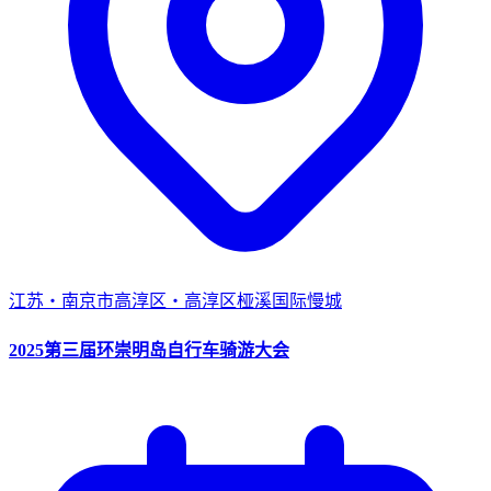
江苏・南京市高淳区・高淳区桠溪国际慢城
2025第三届环崇明岛自行车骑游大会