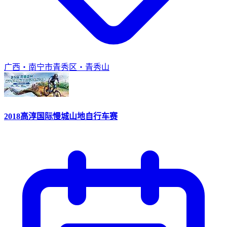
广西・南宁市青秀区・青秀山
2018高淳国际慢城山地自行车赛