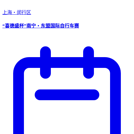
上海・闵行区
“喜德盛杯”南宁・东盟国际自行车赛